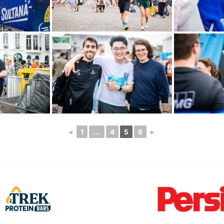
◄
1
...
4
5
6
►