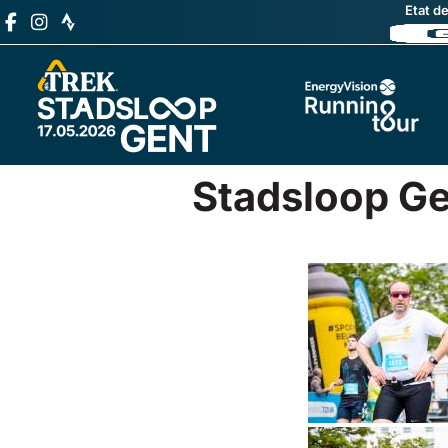
Etat d
Stadsloop G