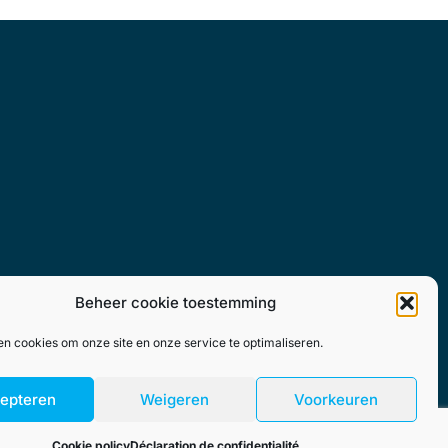
Beheer cookie toestemming
en cookies om onze site en onze service te optimaliseren.
epteren
Weigeren
Voorkeuren
Cookie policy
Déclaration de confidentialité